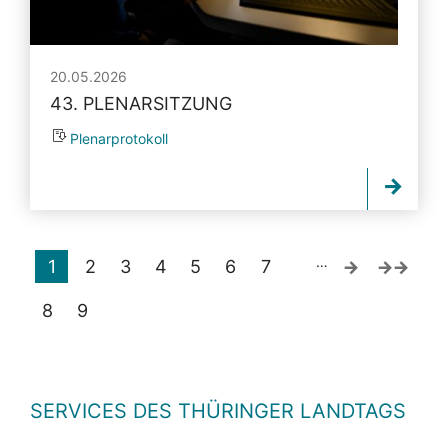
20.05.2026
43. PLENARSITZUNG
Plenarprotokoll
…
1
2
3
4
5
6
7
8
9
SERVICES DES THÜRINGER LANDTAGS