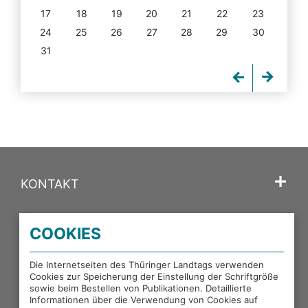
17
18
19
20
21
22
23
24
25
26
27
28
29
30
31
KONTAKT
SPRACHE
COOKIES
PORTALE DES THÜRINGER LANDTAGS
Die Internetseiten des Thüringer Landtags verwenden
Cookies zur Speicherung der Einstellung der Schriftgröße
sowie beim Bestellen von Publikationen. Detaillierte
EXTERNE LINKS
Informationen über die Verwendung von Cookies auf