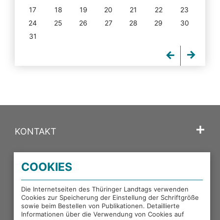
17
18
19
20
21
22
23
24
25
26
27
28
29
30
31
KONTAKT
SPRACHE
COOKIES
PORTALE DES THÜRINGER LANDTAGS
Die Internetseiten des Thüringer Landtags verwenden
Cookies zur Speicherung der Einstellung der Schriftgröße
sowie beim Bestellen von Publikationen. Detaillierte
EXTERNE LINKS
Informationen über die Verwendung von Cookies auf