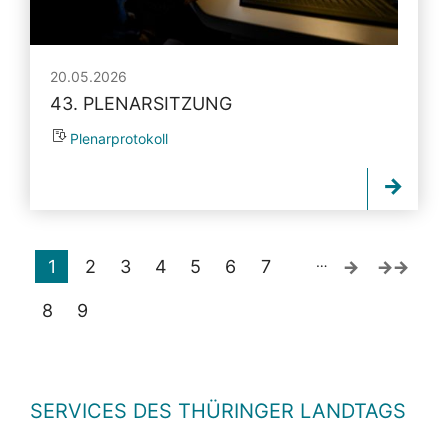
20.05.2026
43. PLENARSITZUNG
Plenarprotokoll
…
1
2
3
4
5
6
7
8
9
SERVICES DES THÜRINGER LANDTAGS