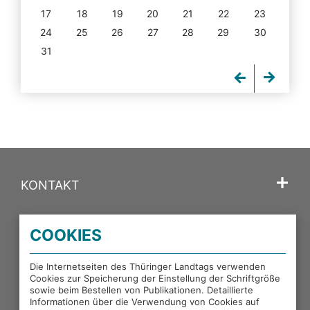
17
18
19
20
21
22
23
24
25
26
27
28
29
30
31
KONTAKT
SPRACHE
COOKIES
PORTALE DES THÜRINGER LANDTAGS
Die Internetseiten des Thüringer Landtags verwenden
Cookies zur Speicherung der Einstellung der Schriftgröße
sowie beim Bestellen von Publikationen. Detaillierte
EXTERNE LINKS
Informationen über die Verwendung von Cookies auf