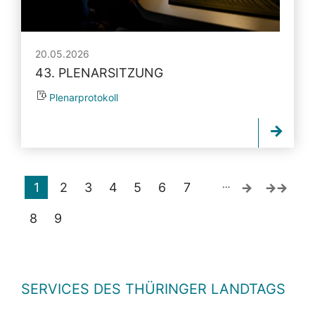
20.05.2026
43. PLENARSITZUNG
Plenarprotokoll
…
1
2
3
4
5
6
7
8
9
SERVICES DES THÜRINGER LANDTAGS