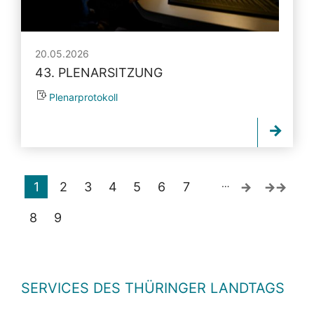
20.05.2026
43. PLENARSITZUNG
Plenarprotokoll
…
1
2
3
4
5
6
7
8
9
SERVICES DES THÜRINGER LANDTAGS