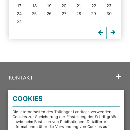
17
18
19
20
21
22
23
24
25
26
27
28
29
30
31
KONTAKT
SPRACHE
COOKIES
PORTALE DES THÜRINGER LANDTAGS
Die Internetseiten des Thüringer Landtags verwenden
Cookies zur Speicherung der Einstellung der Schriftgröße
sowie beim Bestellen von Publikationen. Detaillierte
EXTERNE LINKS
Informationen über die Verwendung von Cookies auf