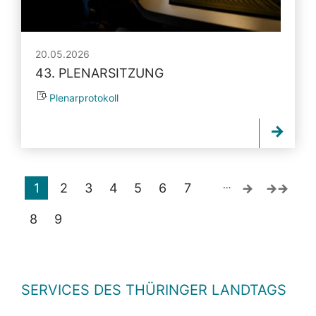
20.05.2026
43. PLENARSITZUNG
Plenarprotokoll
…
1
2
3
4
5
6
7
8
9
SERVICES DES THÜRINGER LANDTAGS