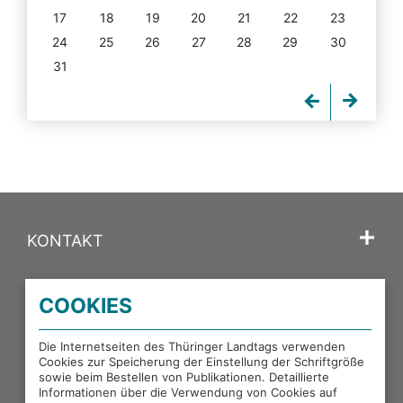
17
18
19
20
21
22
23
24
25
26
27
28
29
30
31
KONTAKT
SPRACHE
COOKIES
PORTALE DES THÜRINGER LANDTAGS
Die Internetseiten des Thüringer Landtags verwenden
Cookies zur Speicherung der Einstellung der Schriftgröße
sowie beim Bestellen von Publikationen. Detaillierte
EXTERNE LINKS
Informationen über die Verwendung von Cookies auf