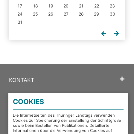
17
18
19
20
21
22
23
24
25
26
27
28
29
30
31
KONTAKT
SPRACHE
COOKIES
PORTALE DES THÜRINGER LANDTAGS
Die Internetseiten des Thüringer Landtags verwenden
Cookies zur Speicherung der Einstellung der Schriftgröße
sowie beim Bestellen von Publikationen. Detaillierte
EXTERNE LINKS
Informationen über die Verwendung von Cookies auf