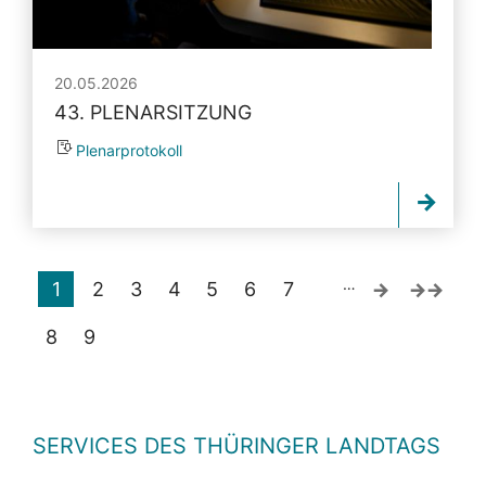
20.05.2026
43. PLENARSITZUNG
Plenarprotokoll
…
1
2
3
4
5
6
7
8
9
SERVICES DES THÜRINGER LANDTAGS