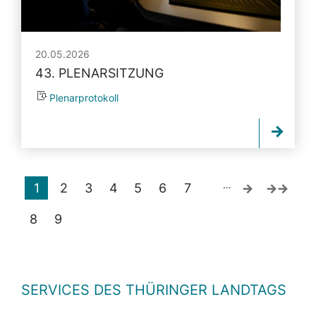
20.05.2026
43. PLENARSITZUNG
Plenarprotokoll
…
1
2
3
4
5
6
7
8
9
SERVICES DES THÜRINGER LANDTAGS