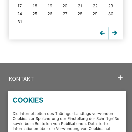
17
18
19
20
21
22
23
24
25
26
27
28
29
30
31
KONTAKT
SPRACHE
COOKIES
PORTALE DES THÜRINGER LANDTAGS
Die Internetseiten des Thüringer Landtags verwenden
Cookies zur Speicherung der Einstellung der Schriftgröße
sowie beim Bestellen von Publikationen. Detaillierte
EXTERNE LINKS
Informationen über die Verwendung von Cookies auf