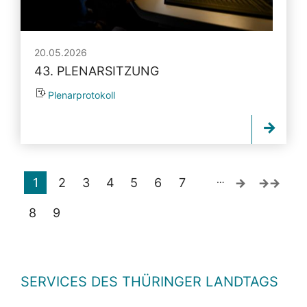
20.05.2026
43. PLENARSITZUNG
Plenarprotokoll
…
1
2
3
4
5
6
7
8
9
SERVICES DES THÜRINGER LANDTAGS