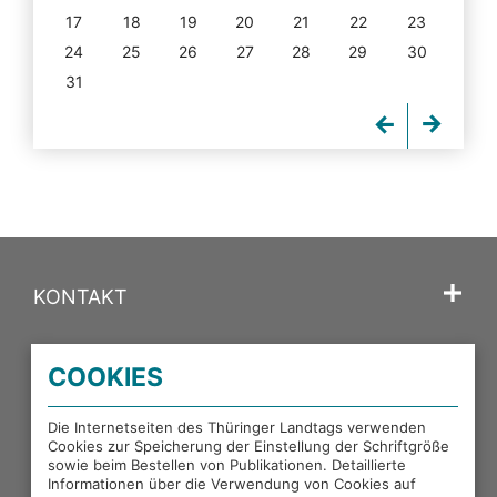
17
18
19
20
21
22
23
24
25
26
27
28
29
30
31
KONTAKT
SPRACHE
COOKIES
PORTALE DES THÜRINGER LANDTAGS
Die Internetseiten des Thüringer Landtags verwenden
Cookies zur Speicherung der Einstellung der Schriftgröße
sowie beim Bestellen von Publikationen. Detaillierte
EXTERNE LINKS
Informationen über die Verwendung von Cookies auf