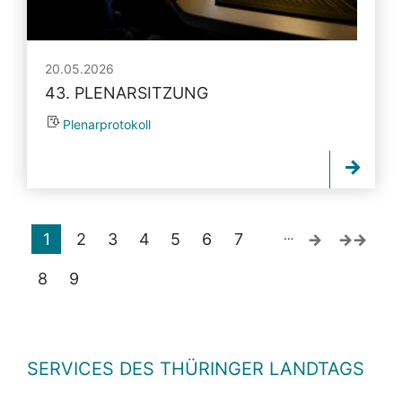
20.05.2026
43. PLENARSITZUNG
Plenarprotokoll
…
1
2
3
4
5
6
7
8
9
SERVICES DES THÜRINGER LANDTAGS