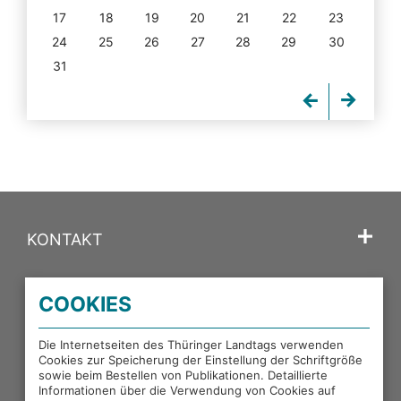
17
18
19
20
21
22
23
24
25
26
27
28
29
30
31
KONTAKT
SPRACHE
COOKIES
PORTALE DES THÜRINGER LANDTAGS
Die Internetseiten des Thüringer Landtags verwenden
Cookies zur Speicherung der Einstellung der Schriftgröße
sowie beim Bestellen von Publikationen. Detaillierte
EXTERNE LINKS
Informationen über die Verwendung von Cookies auf