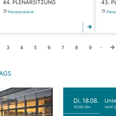
44. PLENARSITZUNG
43. 
Plenarprotokoll
Plena
…
3
4
5
6
7
8
9
TAGS
Di. 18.08.
Unte
10:00 Uhr
nicht ö