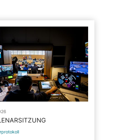
026
PLENARSITZUNG
rprotokoll