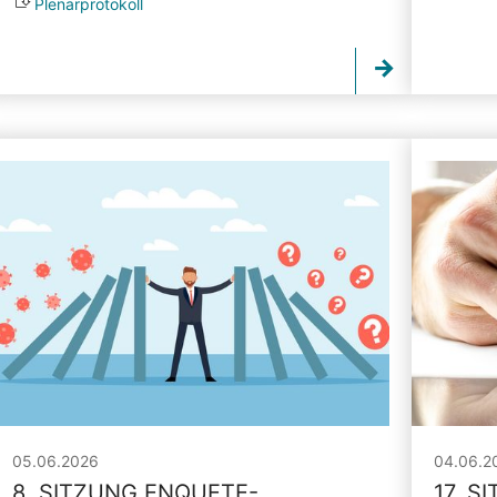
Plenarprotokoll
05.06.2026
04.06.2
8. SITZUNG ENQUETE-
17. S