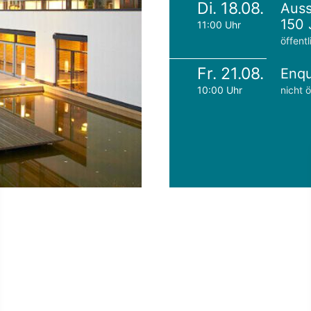
Di. 18.08.
Auss
150 
11:00 Uhr
öffentl
Fr. 21.08.
Enqu
10:00 Uhr
nicht ö