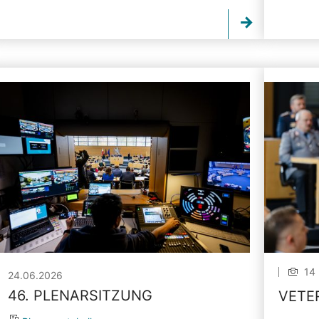
14 
24.06.2026
46. PLENARSITZUNG
VETE