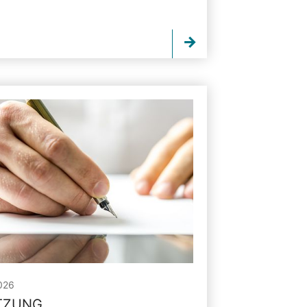
026
ITZUNG