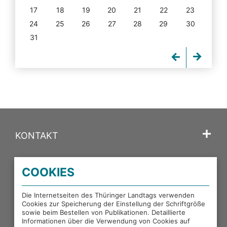
17
18
19
20
21
22
23
24
25
26
27
28
29
30
31
KONTAKT
SPRACHE
COOKIES
PORTALE DES THÜRINGER LANDTAGS
Die Internetseiten des Thüringer Landtags verwenden
Cookies zur Speicherung der Einstellung der Schriftgröße
sowie beim Bestellen von Publikationen. Detaillierte
EXTERNE LINKS
Informationen über die Verwendung von Cookies auf