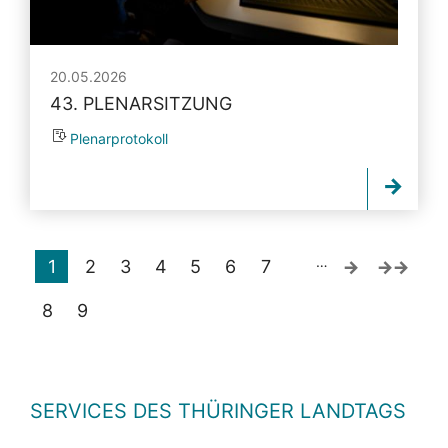
20.05.2026
43. PLENARSITZUNG
Plenarprotokoll
…
1
2
3
4
5
6
7
8
9
SERVICES DES THÜRINGER LANDTAGS