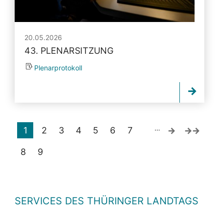
20.05.2026
43. PLENARSITZUNG
Plenarprotokoll
…
1
2
3
4
5
6
7
8
9
SERVICES DES THÜRINGER LANDTAGS