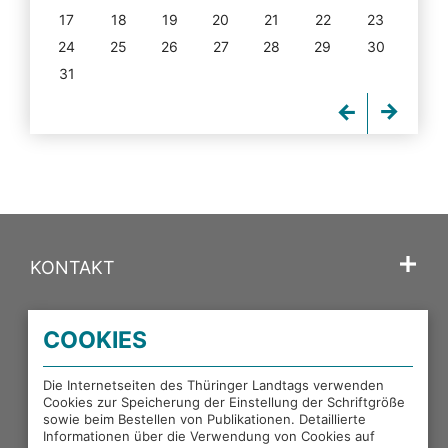
17
18
19
20
21
22
23
24
25
26
27
28
29
30
31
KONTAKT
SPRACHE
COOKIES
PORTALE DES THÜRINGER LANDTAGS
Die Internetseiten des Thüringer Landtags verwenden
Cookies zur Speicherung der Einstellung der Schriftgröße
sowie beim Bestellen von Publikationen. Detaillierte
EXTERNE LINKS
Informationen über die Verwendung von Cookies auf