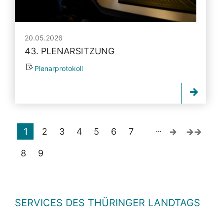
20.05.2026
43. PLENARSITZUNG
Plenarprotokoll
…
1
2
3
4
5
6
7
8
9
SERVICES DES THÜRINGER LANDTAGS