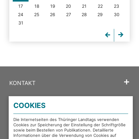
17
18
19
20
21
22
23
24
25
26
27
28
29
30
31
KONTAKT
SPRACHE
COOKIES
PORTALE DES THÜRINGER LANDTAGS
Die Internetseiten des Thüringer Landtags verwenden
Cookies zur Speicherung der Einstellung der Schriftgröße
sowie beim Bestellen von Publikationen. Detaillierte
EXTERNE LINKS
Informationen über die Verwendung von Cookies auf