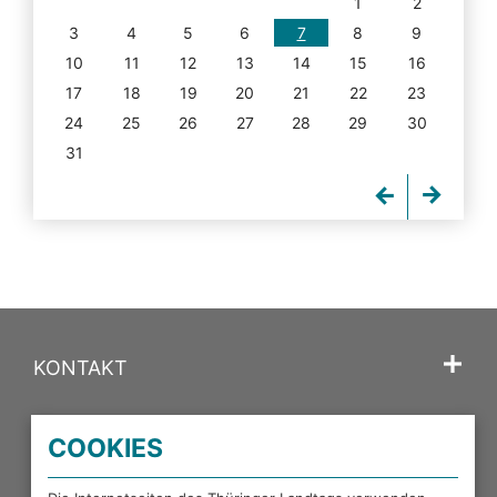
1
2
3
4
5
6
7
8
9
10
11
12
13
14
15
16
17
18
19
20
21
22
23
24
25
26
27
28
29
30
31
KONTAKT
SPRACHE
COOKIES
PORTALE DES THÜRINGER LANDTAGS