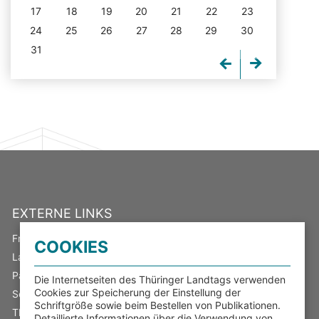
17
18
19
20
21
22
23
24
25
26
27
28
29
30
31
EXTERNE LINKS
Freistaat Thüringen
COOKIES
Landeswahlleiter
Parlamentsspiegel
Die Internetseiten des Thüringer Landtags verwenden
Cookies zur Speicherung der Einstellung der
Serviceportal Thüringen
Schriftgröße sowie beim Bestellen von Publikationen.
Thüringer Transparenzportal
Detaillierte Informationen über die Verwendung von