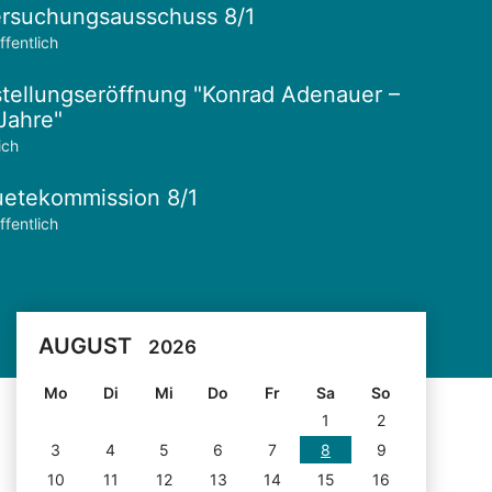
rsuchungsausschuss 8/1
ffentlich
tellungseröffnung "Konrad Adenauer –
Jahre"
ich
etekommission 8/1
ffentlich
AUGUST
2026
Mo
Di
Mi
Do
Fr
Sa
So
1
2
3
4
5
6
7
8
9
10
11
12
13
14
15
16