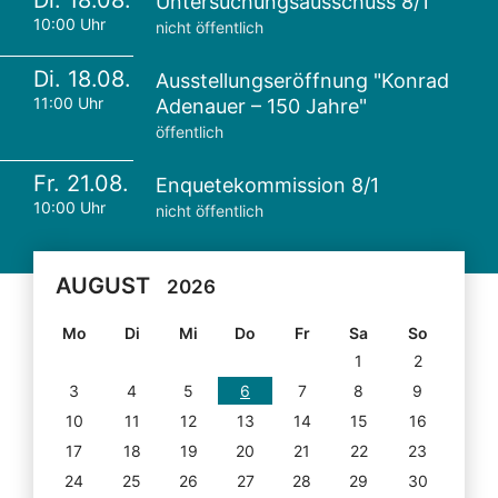
Di. 18.08.
Untersuchungsausschuss 8/1
10:00 Uhr
nicht öffentlich
Di. 18.08.
Ausstellungseröffnung "Konrad
11:00 Uhr
Adenauer – 150 Jahre"
öffentlich
Fr. 21.08.
Enquetekommission 8/1
10:00 Uhr
nicht öffentlich
AUGUST
2026
Mo
Di
Mi
Do
Fr
Sa
So
1
2
3
4
5
6
7
8
9
10
11
12
13
14
15
16
17
18
19
20
21
22
23
24
25
26
27
28
29
30