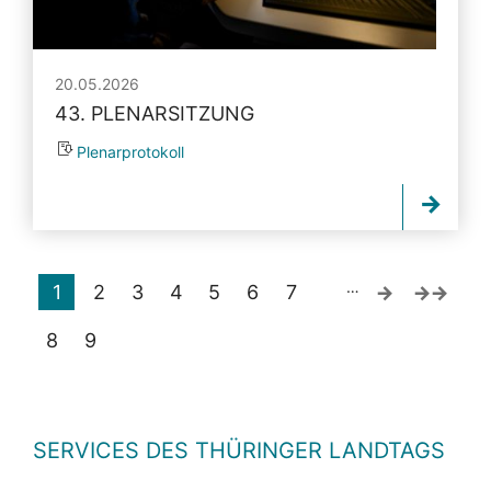
20.05.2026
43. PLENARSITZUNG
Plenarprotokoll
…
1
2
3
4
5
6
7
8
9
SERVICES DES THÜRINGER LANDTAGS