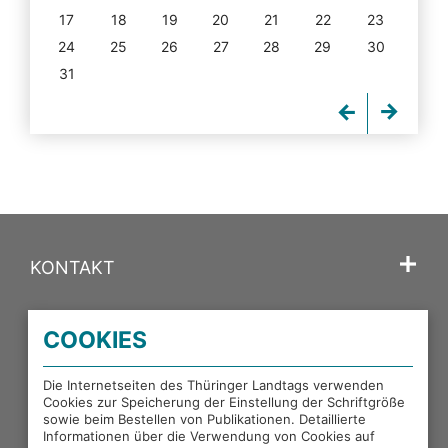
17
18
19
20
21
22
23
24
25
26
27
28
29
30
31
KONTAKT
SPRACHE
COOKIES
PORTALE DES THÜRINGER LANDTAGS
Die Internetseiten des Thüringer Landtags verwenden
Cookies zur Speicherung der Einstellung der Schriftgröße
sowie beim Bestellen von Publikationen. Detaillierte
EXTERNE LINKS
Informationen über die Verwendung von Cookies auf