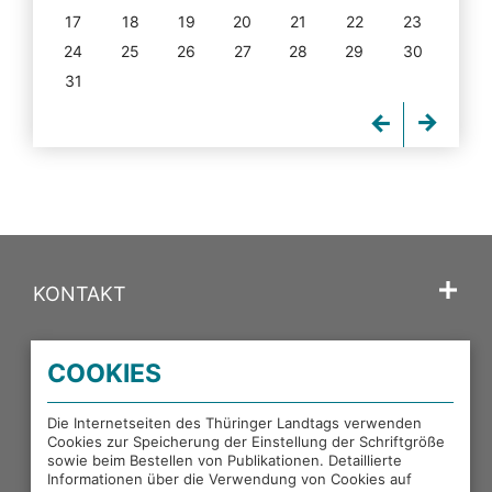
17
18
19
20
21
22
23
24
25
26
27
28
29
30
31
KONTAKT
SPRACHE
COOKIES
PORTALE DES THÜRINGER LANDTAGS
Die Internetseiten des Thüringer Landtags verwenden
Cookies zur Speicherung der Einstellung der Schriftgröße
sowie beim Bestellen von Publikationen. Detaillierte
EXTERNE LINKS
Informationen über die Verwendung von Cookies auf