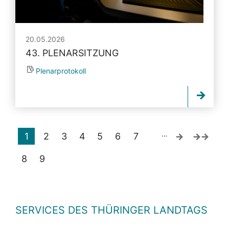
20.05.2026
43. PLENARSITZUNG
Plenarprotokoll
…
1
2
3
4
5
6
7
8
9
SERVICES DES THÜRINGER LANDTAGS