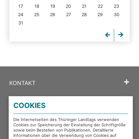
17
18
19
20
21
22
23
24
25
26
27
28
29
30
31
KONTAKT
SPRACHE
COOKIES
PORTALE DES THÜRINGER LANDTAGS
Die Internetseiten des Thüringer Landtags verwenden
Cookies zur Speicherung der Einstellung der Schriftgröße
sowie beim Bestellen von Publikationen. Detaillierte
EXTERNE LINKS
Informationen über die Verwendung von Cookies auf