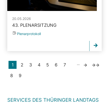
20.05.2026
43. PLENARSITZUNG
Plenarprotokoll
…
1
2
3
4
5
6
7
8
9
SERVICES DES THÜRINGER LANDTAGS