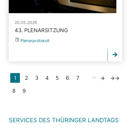
20.05.2026
43. PLENARSITZUNG
Plenarprotokoll
…
1
2
3
4
5
6
7
8
9
SERVICES DES THÜRINGER LANDTAGS