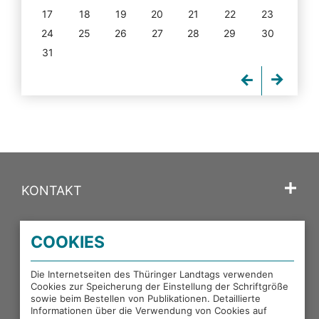
17
18
19
20
21
22
23
24
25
26
27
28
29
30
31
KONTAKT
SPRACHE
COOKIES
PORTALE DES THÜRINGER LANDTAGS
Die Internetseiten des Thüringer Landtags verwenden
Cookies zur Speicherung der Einstellung der Schriftgröße
sowie beim Bestellen von Publikationen. Detaillierte
EXTERNE LINKS
Informationen über die Verwendung von Cookies auf