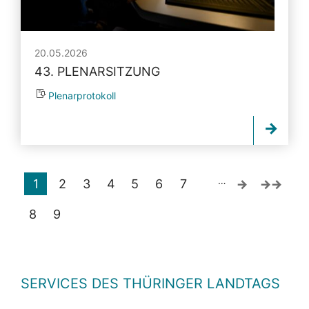
20.05.2026
43. PLENARSITZUNG
Plenarprotokoll
…
1
2
3
4
5
6
7
8
9
SERVICES DES THÜRINGER LANDTAGS