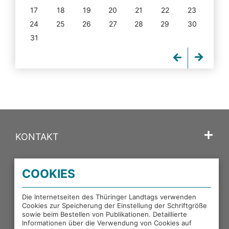
17
18
19
20
21
22
23
24
25
26
27
28
29
30
31
KONTAKT
SPRACHE
COOKIES
PORTALE DES THÜRINGER LANDTAGS
Die Internetseiten des Thüringer Landtags verwenden
Cookies zur Speicherung der Einstellung der Schriftgröße
sowie beim Bestellen von Publikationen. Detaillierte
EXTERNE LINKS
Informationen über die Verwendung von Cookies auf