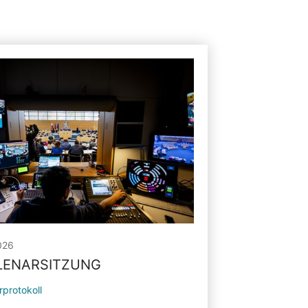
026
PLENARSITZUNG
rprotokoll