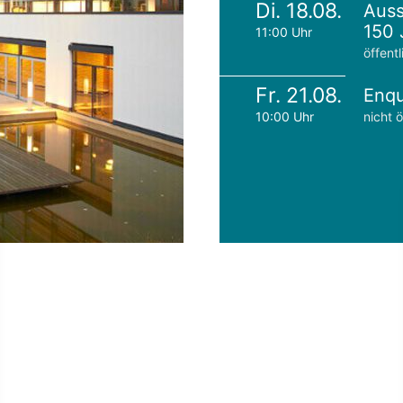
Di. 18.08.
Auss
150 
11:00 Uhr
öffentl
Fr. 21.08.
Enqu
10:00 Uhr
nicht ö