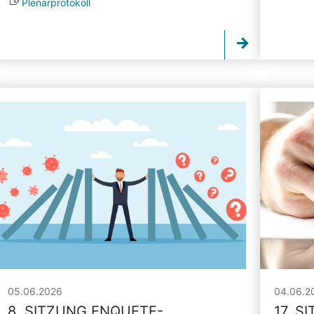
Plenarprotokoll
05.06.2026
04.06.2
8. SITZUNG ENQUETE-
17. S