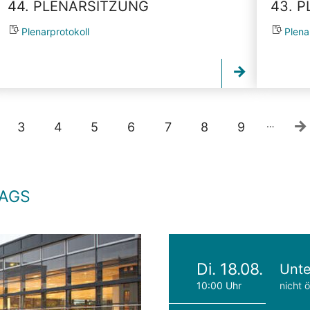
44. PLENARSITZUNG
43. 
Plenarprotokoll
Plena
…
3
4
5
6
7
8
9
TAGS
Di. 18.08.
Unte
10:00 Uhr
nicht ö