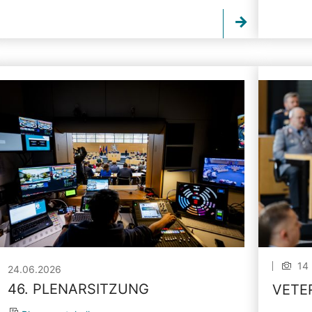
14 
24.06.2026
46. PLENARSITZUNG
VETE