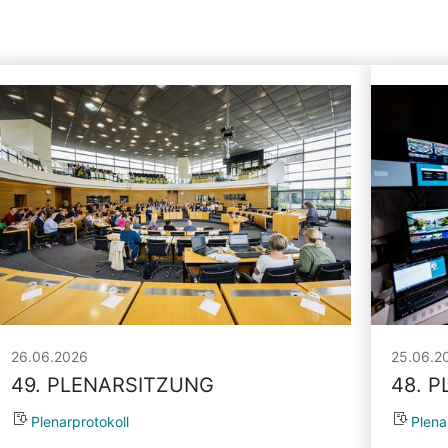
26.06.2026
25.06.2
49. PLENARSITZUNG
48. 
Plenarprotokoll
Plena