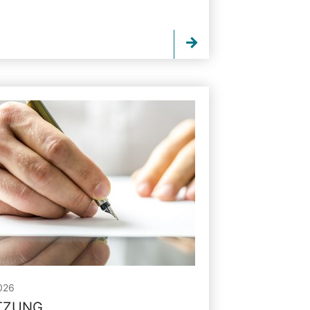
026
ITZUNG