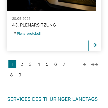
20.05.2026
43. PLENARSITZUNG
Plenarprotokoll
…
1
2
3
4
5
6
7
8
9
SERVICES DES THÜRINGER LANDTAGS