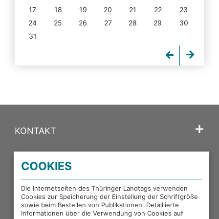
17
18
19
20
21
22
23
24
25
26
27
28
29
30
31
KONTAKT
SPRACHE
COOKIES
PORTALE DES THÜRINGER LANDTAGS
Die Internetseiten des Thüringer Landtags verwenden
Cookies zur Speicherung der Einstellung der Schriftgröße
sowie beim Bestellen von Publikationen. Detaillierte
EXTERNE LINKS
Informationen über die Verwendung von Cookies auf