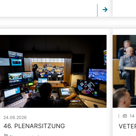
14 
24.06.2026
46. PLENARSITZUNG
VETE