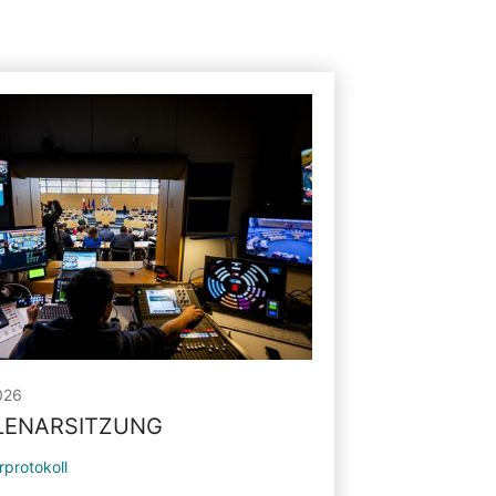
026
PLENARSITZUNG
rprotokoll