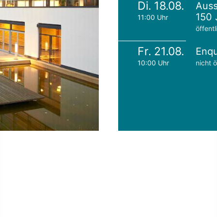
Di. 18.08.
Auss
150 
11:00 Uhr
öffentl
Fr. 21.08.
Enqu
10:00 Uhr
nicht ö