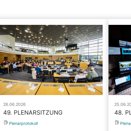
26.06.2026
25.06.2
49. PLENARSITZUNG
48. 
Plenarprotokoll
Plena