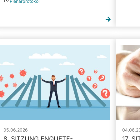
Plenarprotokoll
05.06.2026
04.06.2
8. SITZUNG ENQUETE-
17. S