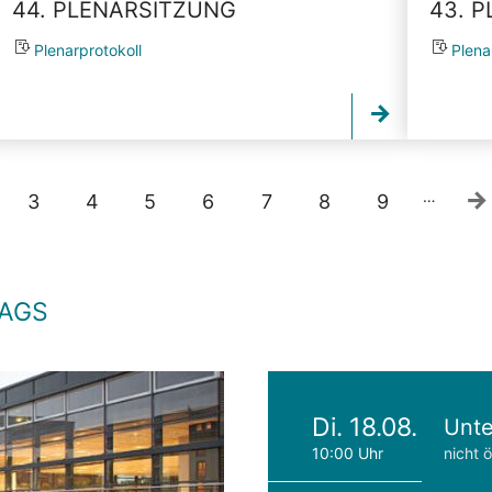
44. PLENARSITZUNG
43. 
Plenarprotokoll
Plena
…
3
4
5
6
7
8
9
TAGS
Di. 18.08.
Unte
10:00 Uhr
nicht ö