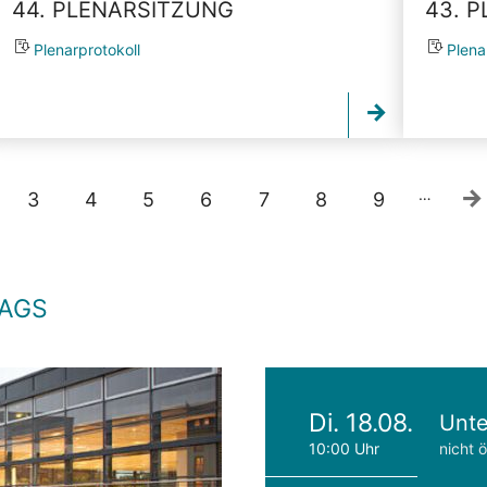
44. PLENARSITZUNG
43. 
Plenarprotokoll
Plena
…
3
4
5
6
7
8
9
TAGS
Di. 18.08.
Unte
10:00 Uhr
nicht ö