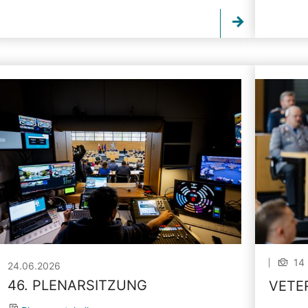
14 
24.06.2026
46. PLENARSITZUNG
VETE