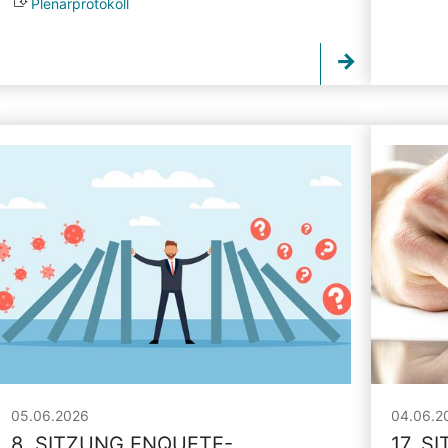
Plenarprotokoll
05.06.2026
04.06.2
8. SITZUNG ENQUETE-
17. S