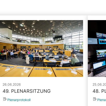
26.06.2026
25.06.2
49. PLENARSITZUNG
48. 
Plenarprotokoll
Plena