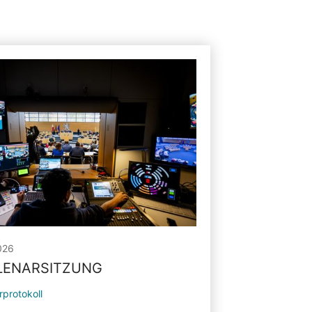
026
PLENARSITZUNG
rprotokoll