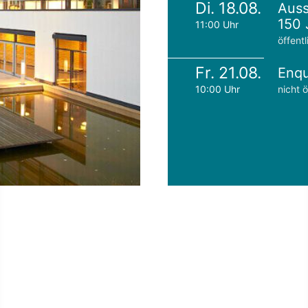
Di. 18.08.
Auss
150 
11:00 Uhr
öffentl
Fr. 21.08.
Enqu
10:00 Uhr
nicht ö