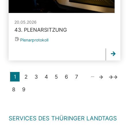
20.05.2026
43. PLENARSITZUNG
Plenarprotokoll
…
1
2
3
4
5
6
7
8
9
SERVICES DES THÜRINGER LANDTAGS