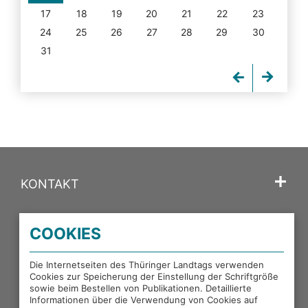
17
18
19
20
21
22
23
24
25
26
27
28
29
30
31
KONTAKT
SPRACHE
COOKIES
PORTALE DES THÜRINGER LANDTAGS
Die Internetseiten des Thüringer Landtags verwenden
Cookies zur Speicherung der Einstellung der Schriftgröße
sowie beim Bestellen von Publikationen. Detaillierte
EXTERNE LINKS
Informationen über die Verwendung von Cookies auf