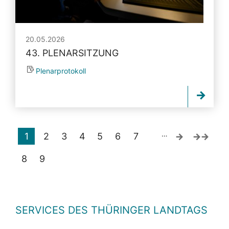
20.05.2026
43. PLENARSITZUNG
Plenarprotokoll
…
1
2
3
4
5
6
7
8
9
SERVICES DES THÜRINGER LANDTAGS