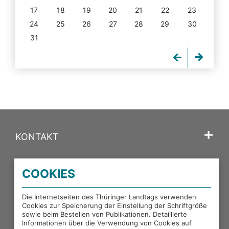
17
18
19
20
21
22
23
24
25
26
27
28
29
30
31
KONTAKT
SPRACHE
COOKIES
PORTALE DES THÜRINGER LANDTAGS
Die Internetseiten des Thüringer Landtags verwenden
Cookies zur Speicherung der Einstellung der Schriftgröße
sowie beim Bestellen von Publikationen. Detaillierte
EXTERNE LINKS
Informationen über die Verwendung von Cookies auf