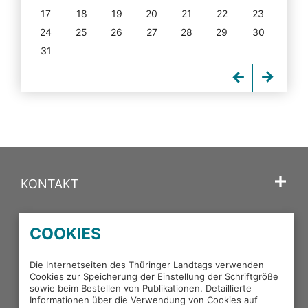
17
18
19
20
21
22
23
24
25
26
27
28
29
30
31
KONTAKT
SPRACHE
COOKIES
PORTALE DES THÜRINGER LANDTAGS
Die Internetseiten des Thüringer Landtags verwenden
Cookies zur Speicherung der Einstellung der Schriftgröße
sowie beim Bestellen von Publikationen. Detaillierte
EXTERNE LINKS
Informationen über die Verwendung von Cookies auf