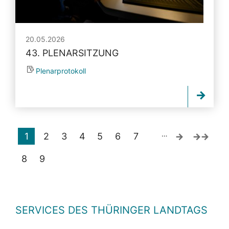
20.05.2026
43. PLENARSITZUNG
Plenarprotokoll
…
1
2
3
4
5
6
7
8
9
SERVICES DES THÜRINGER LANDTAGS