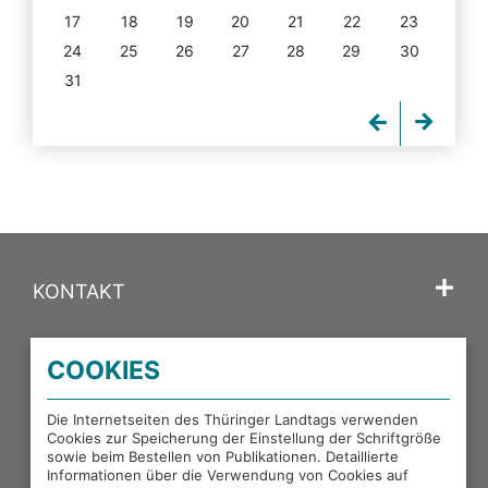
17
18
19
20
21
22
23
24
25
26
27
28
29
30
31
KONTAKT
SPRACHE
COOKIES
PORTALE DES THÜRINGER LANDTAGS
Die Internetseiten des Thüringer Landtags verwenden
Cookies zur Speicherung der Einstellung der Schriftgröße
sowie beim Bestellen von Publikationen. Detaillierte
EXTERNE LINKS
Informationen über die Verwendung von Cookies auf