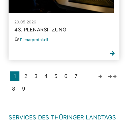
20.05.2026
43. PLENARSITZUNG
Plenarprotokoll
…
1
2
3
4
5
6
7
8
9
SERVICES DES THÜRINGER LANDTAGS