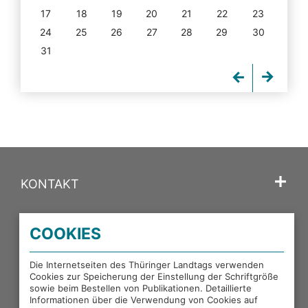
17
18
19
20
21
22
23
24
25
26
27
28
29
30
31
KONTAKT
SPRACHE
COOKIES
PORTALE DES THÜRINGER LANDTAGS
Die Internetseiten des Thüringer Landtags verwenden
Cookies zur Speicherung der Einstellung der Schriftgröße
sowie beim Bestellen von Publikationen. Detaillierte
EXTERNE LINKS
Informationen über die Verwendung von Cookies auf