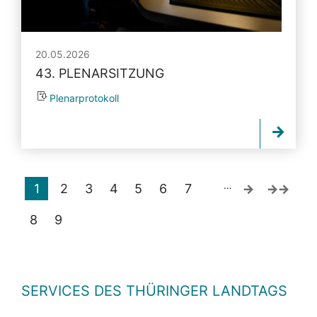
20.05.2026
43. PLENARSITZUNG
Plenarprotokoll
…
1
2
3
4
5
6
7
8
9
SERVICES DES THÜRINGER LANDTAGS