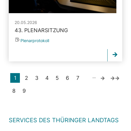
20.05.2026
43. PLENARSITZUNG
Plenarprotokoll
…
1
2
3
4
5
6
7
8
9
SERVICES DES THÜRINGER LANDTAGS