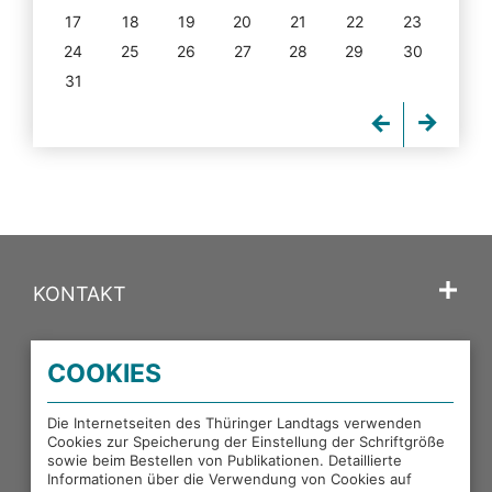
17
18
19
20
21
22
23
24
25
26
27
28
29
30
31
KONTAKT
SPRACHE
COOKIES
PORTALE DES THÜRINGER LANDTAGS
Die Internetseiten des Thüringer Landtags verwenden
Cookies zur Speicherung der Einstellung der Schriftgröße
sowie beim Bestellen von Publikationen. Detaillierte
EXTERNE LINKS
Informationen über die Verwendung von Cookies auf