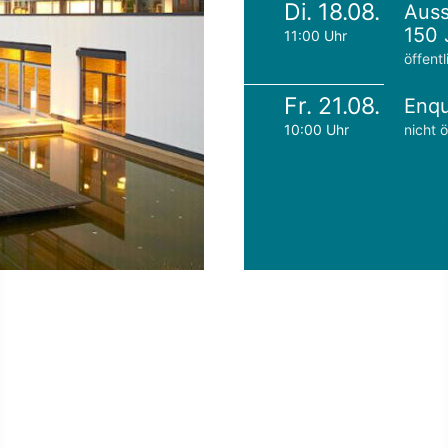
Di. 18.08.
Auss
150 
11:00 Uhr
öffentl
Fr. 21.08.
Enqu
10:00 Uhr
nicht ö