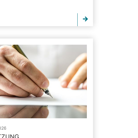
026
ITZUNG