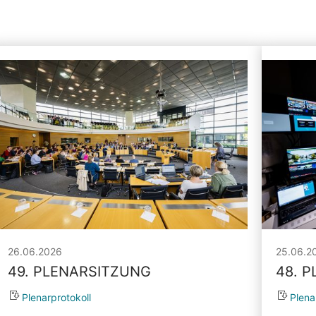
26.06.2026
25.06.2
49. PLENARSITZUNG
48. 
Plenarprotokoll
Plena