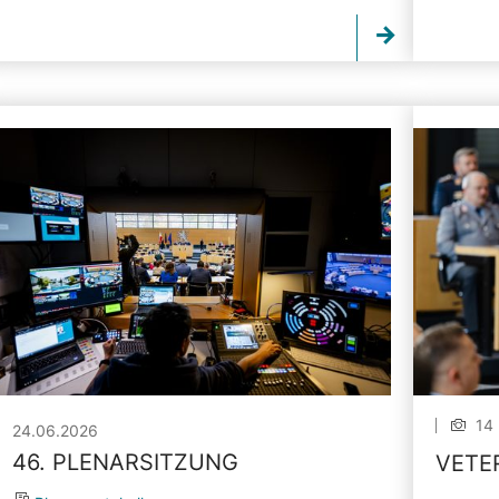
14 
24.06.2026
46. PLENARSITZUNG
VETE