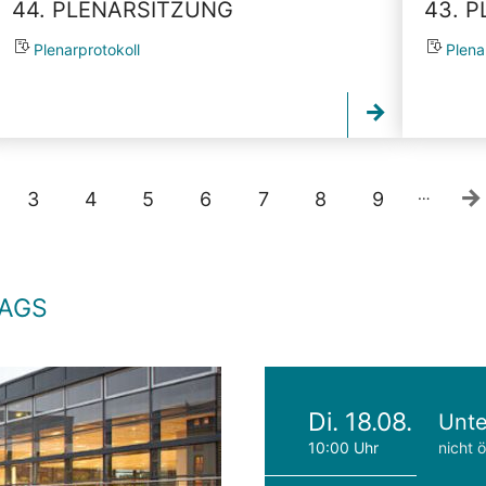
44. PLENARSITZUNG
43. 
Plenarprotokoll
Plena
…
3
4
5
6
7
8
9
TAGS
Di. 18.08.
Unte
10:00 Uhr
nicht ö