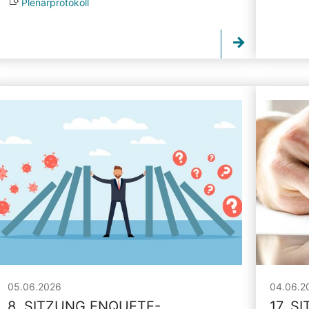
Plenarprotokoll
05.06.2026
04.06.2
8. SITZUNG ENQUETE-
17. S