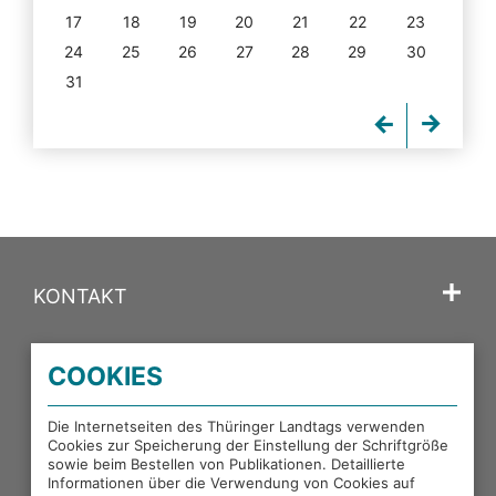
17
18
19
20
21
22
23
24
25
26
27
28
29
30
31
KONTAKT
SPRACHE
COOKIES
PORTALE DES THÜRINGER LANDTAGS
Die Internetseiten des Thüringer Landtags verwenden
Cookies zur Speicherung der Einstellung der Schriftgröße
sowie beim Bestellen von Publikationen. Detaillierte
EXTERNE LINKS
Informationen über die Verwendung von Cookies auf