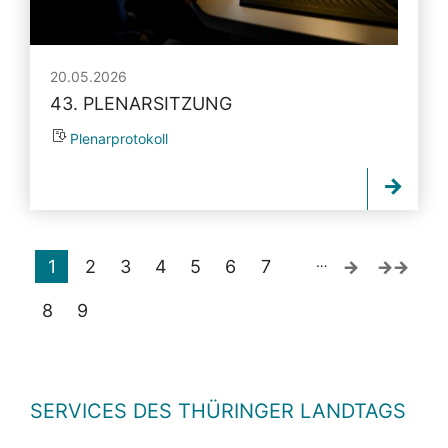
20.05.2026
43. PLENARSITZUNG
Plenarprotokoll
…
1
2
3
4
5
6
7
8
9
SERVICES DES THÜRINGER LANDTAGS