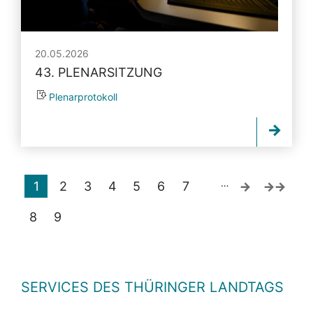
20.05.2026
43. PLENARSITZUNG
Plenarprotokoll
…
1
2
3
4
5
6
7
8
9
SERVICES DES THÜRINGER LANDTAGS