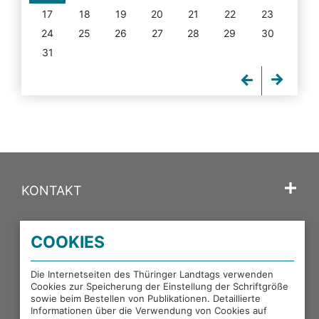
17
18
19
20
21
22
23
24
25
26
27
28
29
30
31
KONTAKT
SPRACHE
COOKIES
PORTALE DES THÜRINGER LANDTAGS
Die Internetseiten des Thüringer Landtags verwenden
Cookies zur Speicherung der Einstellung der Schriftgröße
sowie beim Bestellen von Publikationen. Detaillierte
EXTERNE LINKS
Informationen über die Verwendung von Cookies auf