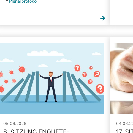
Plenarprotokoll
05.06.2026
04.06.2
8. SITZUNG ENQUETE-
17. S