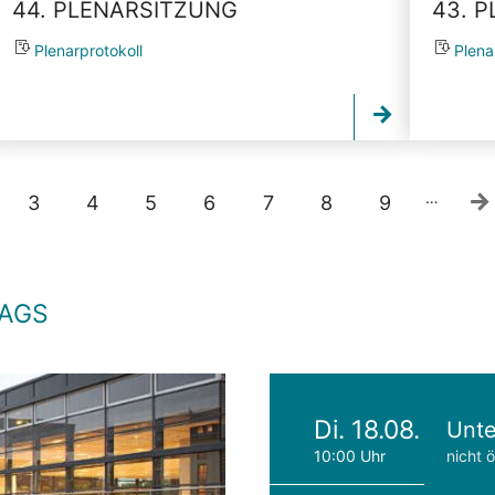
44. PLENARSITZUNG
43. 
Plenarprotokoll
Plena
…
3
4
5
6
7
8
9
TAGS
Di. 18.08.
Unte
10:00 Uhr
nicht ö