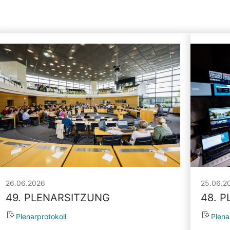
26.06.2026
25.06.2
49. PLENARSITZUNG
48. 
Plenarprotokoll
Plena