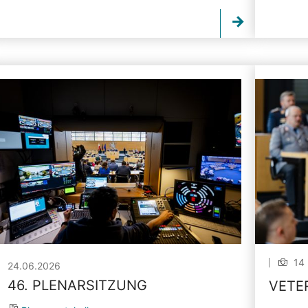
14 
24.06.2026
46. PLENARSITZUNG
VETE