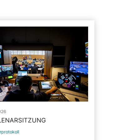
026
PLENARSITZUNG
rprotokoll