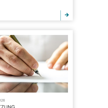
026
ITZUNG