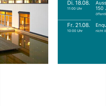
Di. 18.08.
Auss
150 
11:00 Uhr
öffentl
Fr. 21.08.
Enqu
10:00 Uhr
nicht ö