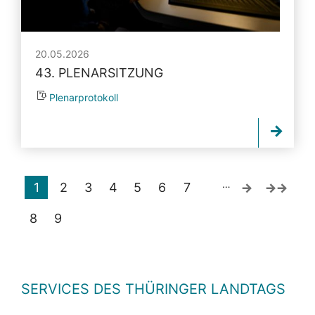
20.05.2026
43. PLENARSITZUNG
Plenarprotokoll
…
1
2
3
4
5
6
7
8
9
SERVICES DES THÜRINGER LANDTAGS