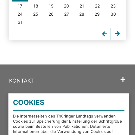
17
18
19
20
21
22
23
24
25
26
27
28
29
30
31
KONTAKT
SPRACHE
COOKIES
PORTALE DES THÜRINGER LANDTAGS
Die Internetseiten des Thüringer Landtags verwenden
Cookies zur Speicherung der Einstellung der Schriftgröße
sowie beim Bestellen von Publikationen. Detaillierte
EXTERNE LINKS
Informationen über die Verwendung von Cookies auf