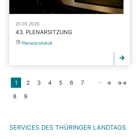
20.05.2026
43. PLENARSITZUNG
Plenarprotokoll
…
1
2
3
4
5
6
7
8
9
SERVICES DES THÜRINGER LANDTAGS