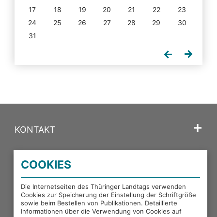
17
18
19
20
21
22
23
24
25
26
27
28
29
30
31
KONTAKT
SPRACHE
COOKIES
PORTALE DES THÜRINGER LANDTAGS
Die Internetseiten des Thüringer Landtags verwenden
Cookies zur Speicherung der Einstellung der Schriftgröße
sowie beim Bestellen von Publikationen. Detaillierte
EXTERNE LINKS
Informationen über die Verwendung von Cookies auf