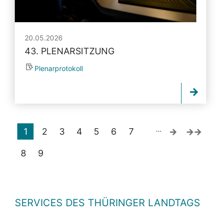
20.05.2026
43. PLENARSITZUNG
Plenarprotokoll
…
1
2
3
4
5
6
7
8
9
SERVICES DES THÜRINGER LANDTAGS