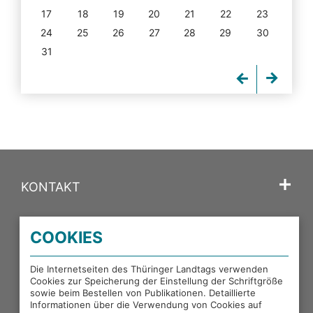
17
18
19
20
21
22
23
24
25
26
27
28
29
30
31
KONTAKT
SPRACHE
COOKIES
PORTALE DES THÜRINGER LANDTAGS
Die Internetseiten des Thüringer Landtags verwenden
Cookies zur Speicherung der Einstellung der Schriftgröße
sowie beim Bestellen von Publikationen. Detaillierte
EXTERNE LINKS
Informationen über die Verwendung von Cookies auf