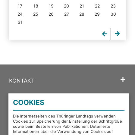
17
18
19
20
21
22
23
24
25
26
27
28
29
30
31
KONTAKT
SPRACHE
COOKIES
PORTALE DES THÜRINGER LANDTAGS
Die Internetseiten des Thüringer Landtags verwenden
Cookies zur Speicherung der Einstellung der Schriftgröße
sowie beim Bestellen von Publikationen. Detaillierte
EXTERNE LINKS
Informationen über die Verwendung von Cookies auf