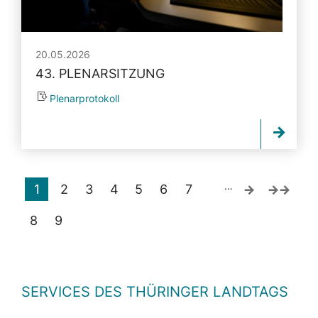
20.05.2026
43. PLENARSITZUNG
Plenarprotokoll
…
1
2
3
4
5
6
7
8
9
SERVICES DES THÜRINGER LANDTAGS