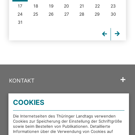
17
18
19
20
21
22
23
24
25
26
27
28
29
30
31
KONTAKT
SPRACHE
COOKIES
PORTALE DES THÜRINGER LANDTAGS
Die Internetseiten des Thüringer Landtags verwenden
Cookies zur Speicherung der Einstellung der Schriftgröße
sowie beim Bestellen von Publikationen. Detaillierte
EXTERNE LINKS
Informationen über die Verwendung von Cookies auf