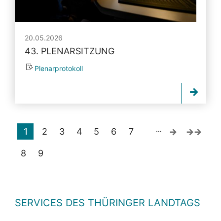
20.05.2026
43. PLENARSITZUNG
Plenarprotokoll
…
1
2
3
4
5
6
7
8
9
SERVICES DES THÜRINGER LANDTAGS