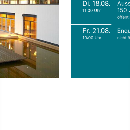
Di. 18.08.
Auss
150 
11:00 Uhr
öffentl
Fr. 21.08.
Enqu
10:00 Uhr
nicht ö