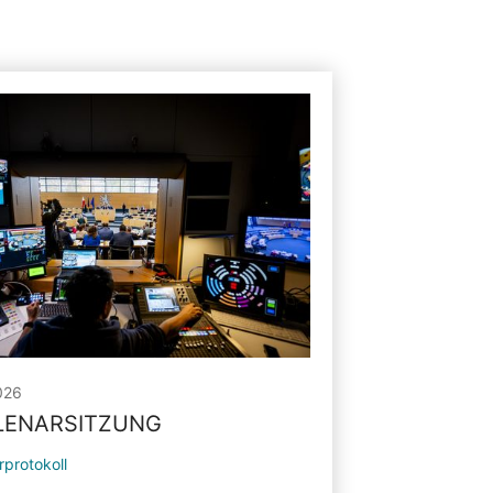
026
PLENARSITZUNG
rprotokoll