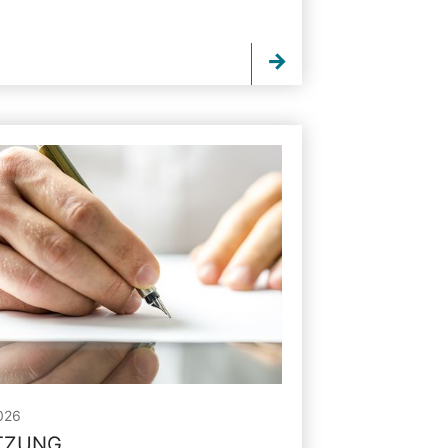
026
ITZUNG