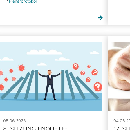
Plenarprotokoll
05.06.2026
04.06.2
8. SITZUNG ENQUETE-
17. S