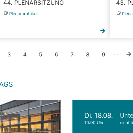
44. PLENARSITZUNG
43. 
Plenarprotokoll
Plena
…
3
4
5
6
7
8
9
TAGS
Di. 18.08.
Unte
10:00 Uhr
nicht ö