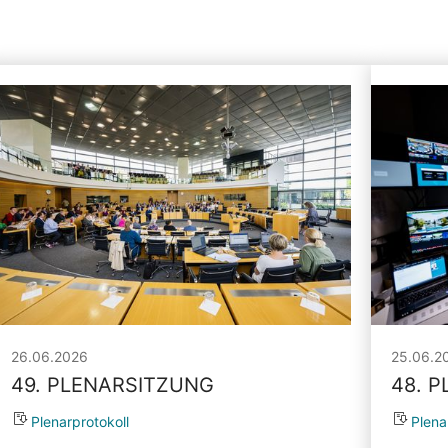
26.06.2026
25.06.2
49. PLENARSITZUNG
48. 
Plenarprotokoll
Plena