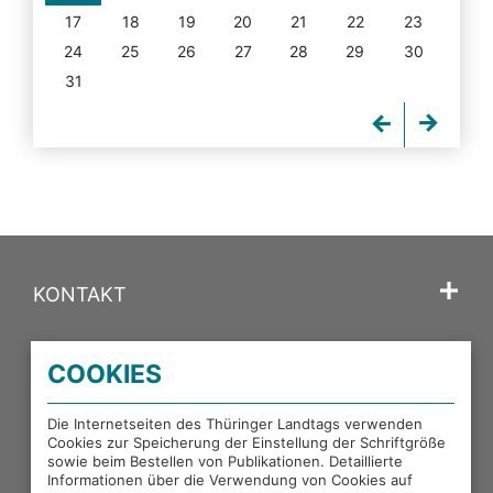
17
18
19
20
21
22
23
24
25
26
27
28
29
30
31
KONTAKT
SPRACHE
COOKIES
PORTALE DES THÜRINGER LANDTAGS
Die Internetseiten des Thüringer Landtags verwenden
Cookies zur Speicherung der Einstellung der Schriftgröße
sowie beim Bestellen von Publikationen. Detaillierte
EXTERNE LINKS
Informationen über die Verwendung von Cookies auf