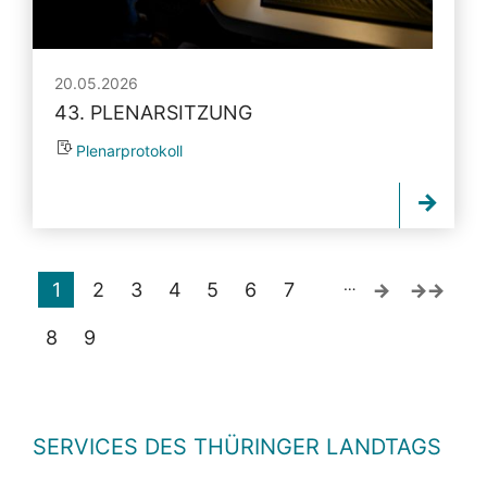
20.05.2026
43. PLENARSITZUNG
Plenarprotokoll
…
1
2
3
4
5
6
7
8
9
SERVICES DES THÜRINGER LANDTAGS