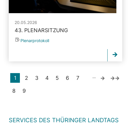
20.05.2026
43. PLENARSITZUNG
Plenarprotokoll
…
1
2
3
4
5
6
7
8
9
SERVICES DES THÜRINGER LANDTAGS