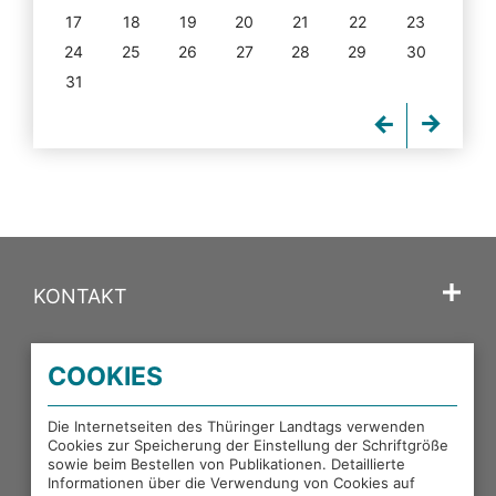
17
18
19
20
21
22
23
24
25
26
27
28
29
30
31
KONTAKT
SPRACHE
COOKIES
PORTALE DES THÜRINGER LANDTAGS
Die Internetseiten des Thüringer Landtags verwenden
Cookies zur Speicherung der Einstellung der Schriftgröße
sowie beim Bestellen von Publikationen. Detaillierte
EXTERNE LINKS
Informationen über die Verwendung von Cookies auf