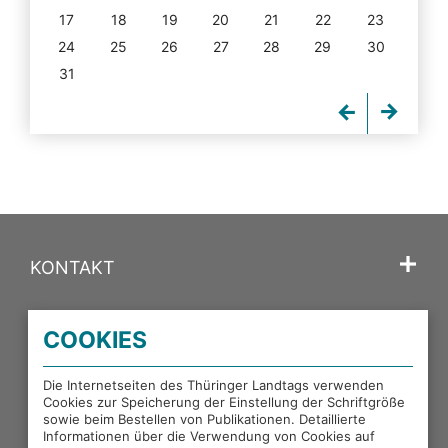
17
18
19
20
21
22
23
24
25
26
27
28
29
30
31
KONTAKT
SPRACHE
COOKIES
PORTALE DES THÜRINGER LANDTAGS
Die Internetseiten des Thüringer Landtags verwenden
Cookies zur Speicherung der Einstellung der Schriftgröße
sowie beim Bestellen von Publikationen. Detaillierte
EXTERNE LINKS
Informationen über die Verwendung von Cookies auf