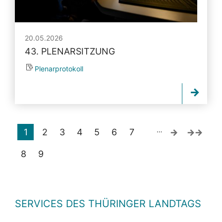
20.05.2026
43. PLENARSITZUNG
Plenarprotokoll
…
1
2
3
4
5
6
7
8
9
SERVICES DES THÜRINGER LANDTAGS