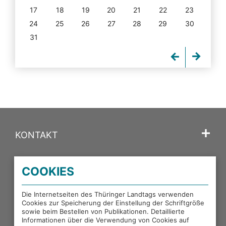
17
18
19
20
21
22
23
24
25
26
27
28
29
30
31
KONTAKT
SPRACHE
COOKIES
PORTALE DES THÜRINGER LANDTAGS
Die Internetseiten des Thüringer Landtags verwenden
Cookies zur Speicherung der Einstellung der Schriftgröße
sowie beim Bestellen von Publikationen. Detaillierte
EXTERNE LINKS
Informationen über die Verwendung von Cookies auf