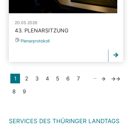
20.05.2026
43. PLENARSITZUNG
Plenarprotokoll
…
1
2
3
4
5
6
7
8
9
SERVICES DES THÜRINGER LANDTAGS