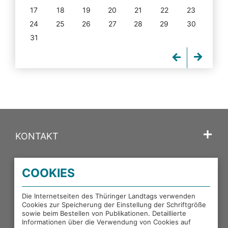
17
18
19
20
21
22
23
24
25
26
27
28
29
30
31
KONTAKT
SPRACHE
COOKIES
PORTALE DES THÜRINGER LANDTAGS
Die Internetseiten des Thüringer Landtags verwenden
Cookies zur Speicherung der Einstellung der Schriftgröße
sowie beim Bestellen von Publikationen. Detaillierte
EXTERNE LINKS
Informationen über die Verwendung von Cookies auf