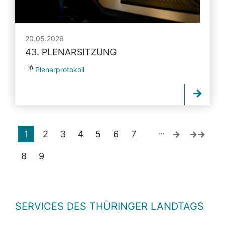
20.05.2026
43. PLENARSITZUNG
Plenarprotokoll
…
1
2
3
4
5
6
7
8
9
SERVICES DES THÜRINGER LANDTAGS