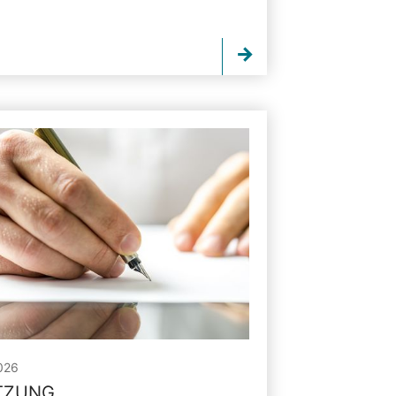
026
ITZUNG