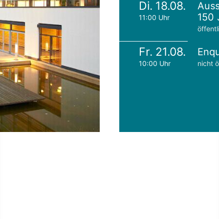
Di. 18.08.
Auss
150 
11:00 Uhr
öffentl
Fr. 21.08.
Enqu
10:00 Uhr
nicht ö