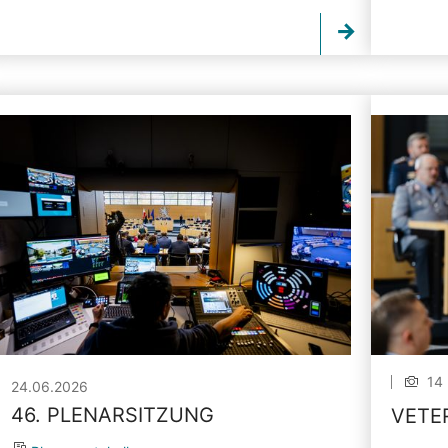
14 
24.06.2026
46. PLENARSITZUNG
VETE