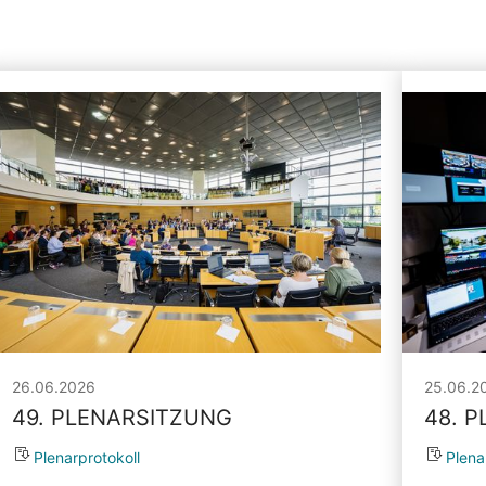
26.06.2026
25.06.2
49. PLENARSITZUNG
48. 
Plenarprotokoll
Plena