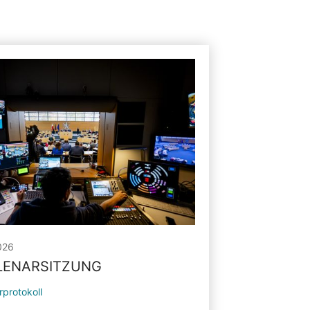
026
PLENARSITZUNG
rprotokoll