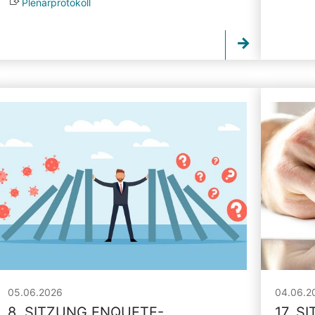
Plenarprotokoll
05.06.2026
04.06.2
8. SITZUNG ENQUETE-
17. S