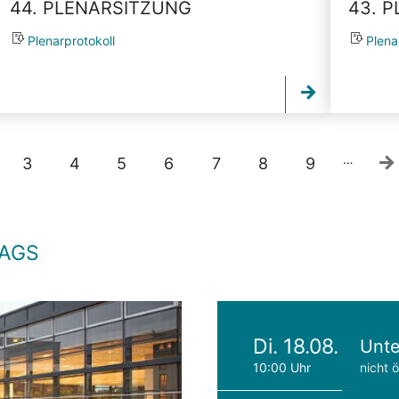
44. PLENARSITZUNG
43. 
Plenarprotokoll
Plena
…
3
4
5
6
7
8
9
TAGS
Di. 18.08.
Unte
10:00 Uhr
nicht ö