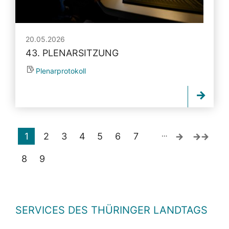
20.05.2026
43. PLENARSITZUNG
Plenarprotokoll
…
1
2
3
4
5
6
7
8
9
SERVICES DES THÜRINGER LANDTAGS