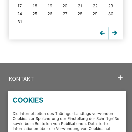
17
18
19
20
21
22
23
24
25
26
27
28
29
30
31
KONTAKT
SPRACHE
COOKIES
PORTALE DES THÜRINGER LANDTAGS
Die Internetseiten des Thüringer Landtags verwenden
Cookies zur Speicherung der Einstellung der Schriftgröße
sowie beim Bestellen von Publikationen. Detaillierte
EXTERNE LINKS
Informationen über die Verwendung von Cookies auf