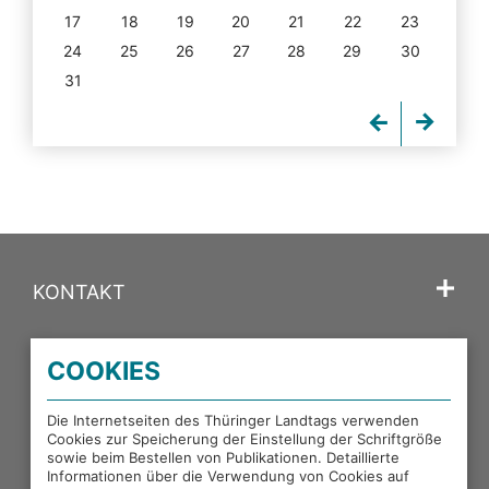
17
18
19
20
21
22
23
24
25
26
27
28
29
30
31
KONTAKT
SPRACHE
COOKIES
PORTALE DES THÜRINGER LANDTAGS
Die Internetseiten des Thüringer Landtags verwenden
Cookies zur Speicherung der Einstellung der Schriftgröße
sowie beim Bestellen von Publikationen. Detaillierte
EXTERNE LINKS
Informationen über die Verwendung von Cookies auf