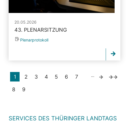
20.05.2026
43. PLENARSITZUNG
Plenarprotokoll
…
1
2
3
4
5
6
7
8
9
SERVICES DES THÜRINGER LANDTAGS