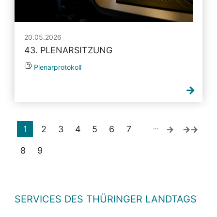
20.05.2026
43. PLENARSITZUNG
Plenarprotokoll
…
1
2
3
4
5
6
7
8
9
SERVICES DES THÜRINGER LANDTAGS